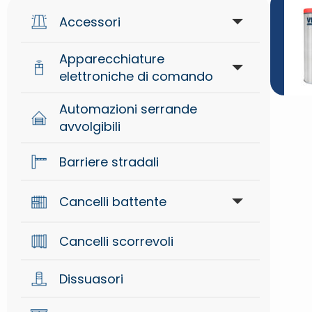
Accessori
Apparecchiature
Accessori di segnalazione
elettroniche di comando
Accessori generici
Automazioni serrande
Apparecchiature di comando
avvolgibili
Accessori meccanici
Sistemi radio
Barriere stradali
Controllo accessi
Cancelli battente
Attuatori interrati per cancelli
Dispositivi di sicurezza
Cancelli scorrevoli
battente
Dissuasori
Braccio per cancelli battente