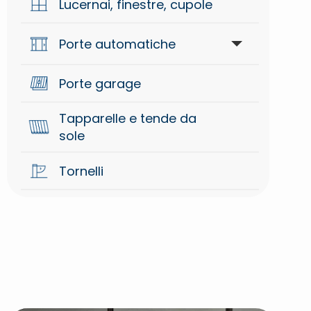
Lucernai, finestre, cupole
Oleodinamiche per cancelli
battente
Porte automatiche
Porte garage
Accessori
Tapparelle e tende da
Automazioni
sole
Tornelli