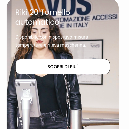
Riki 20 Tornello
automatico
Disponibile con dispositivo misura
temperatura e rileva mascherina.
SCOPRI DI PIU'