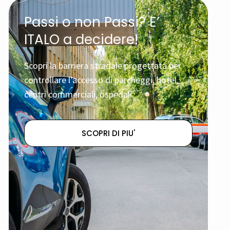
Passi o non Passi? E’
ITALO a decidere!
Scopri la barriera stradale progettata per
controllare l’accesso di parcheggi, hotel,
centri commerciali, ospedali.
SCOPRI DI PIU'