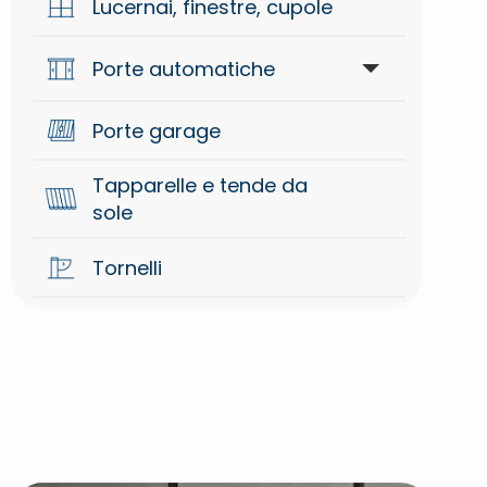
Lucernai, finestre, cupole
Oleodinamiche per cancelli
battente
Porte automatiche
Porte garage
Accessori
Tapparelle e tende da
Automazioni
sole
Tornelli