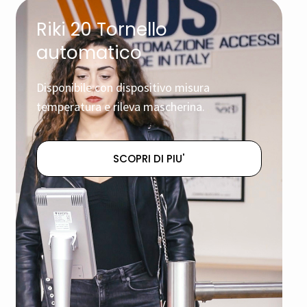
Riki 20 Tornello
automatico
Disponibile con dispositivo misura
temperatura e rileva mascherina.
SCOPRI DI PIU'