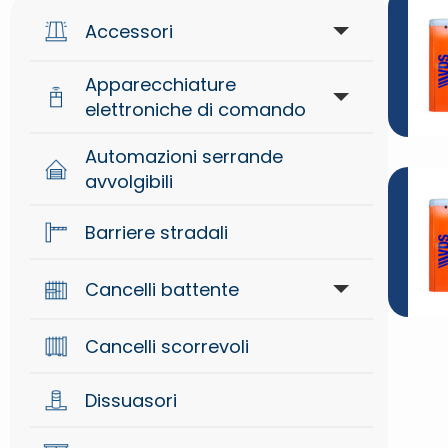
Accessori
Apparecchiature
Accessori di segnalazione
elettroniche di comando
Accessori generici
Automazioni serrande
Apparecchiature di comando
avvolgibili
Accessori meccanici
Sistemi radio
Barriere stradali
Controllo accessi
Cancelli battente
Attuatori interrati per cancelli
Dispositivi di sicurezza
Cancelli scorrevoli
battente
Dissuasori
Braccio per cancelli battente