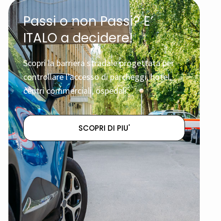
Passi o non Passi? E’
ITALO a decidere!
Scopri la barriera stradale progettata per
controllare l’accesso di parcheggi, hotel,
centri commerciali, ospedali.
SCOPRI DI PIU'