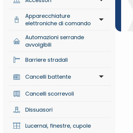
Accessori
Apparecchiature
Accessori di segnalazione
elettroniche di comando
Accessori generici
Automazioni serrande
Apparecchiature di comando
avvolgibili
Accessori meccanici
Sistemi radio
Barriere stradali
Controllo accessi
Cancelli battente
Attuatori interrati per cancelli
Dispositivi di sicurezza
Cancelli scorrevoli
battente
Dissuasori
Braccio per cancelli battente
Lucernai, finestre, cupole
Oleodinamiche per cancelli