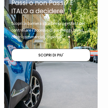
Passi o non Passi? E’
ITALO a decidere!
Scopri la barriera stradale progettata per
controllare l’accesso di parcheggi, hotel,
centri commerciali, ospedali.
SCOPRI DI PIU'