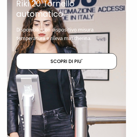
Riki 20 Tornello
automatico
Disponibile con dispositivo misura
temperatura e rileva mascherina.
SCOPRI DI PIU'