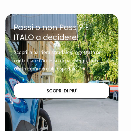
Passi o non Passi? E’
ITALO a decidere!
Scopri la barriera stradale progettata per
controllare l’accesso di parcheggi, hotel,
centri commerciali, ospedali.
SCOPRI DI PIU'