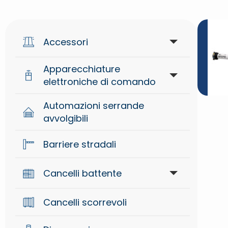
Accessori
Apparecchiature
Accessori di segnalazione
elettroniche di comando
Accessori generici
Automazioni serrande
Apparecchiature di comando
avvolgibili
Accessori meccanici
Sistemi radio
Barriere stradali
Controllo accessi
Cancelli battente
Attuatori interrati per cancelli
Dispositivi di sicurezza
Cancelli scorrevoli
battente