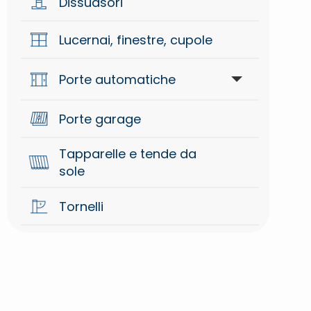
Dissuasori
Braccio per cancelli battente
Lucernai, finestre, cupole
Oleodinamiche per cancelli
battente
Porte automatiche
Porte garage
Accessori
Tapparelle e tende da
Automazioni
sole
Tornelli