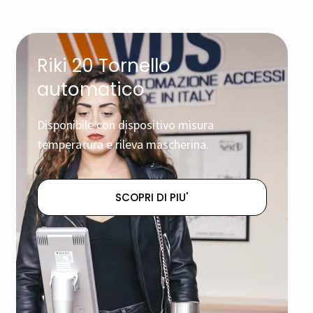
Riki 20 Tornello
automatico
Disponibile con dispositivo misura
temperatura e rileva mascherina.
SCOPRI DI PIU'