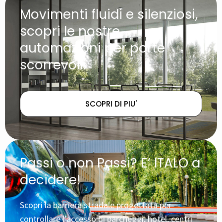
Movimenti fluidi e silenziosi,
scopri le nostre
automazioni per porte
scorrevoli.
SCOPRI DI PIU'
Passi o non Passi? E’ ITALO a
decidere!
Scopri la barriera stradale progettata per
controllare l’accesso di parcheggi, hotel, centri