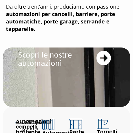
Da oltre trent’anni, produciamo con passione
automazioni per cancelli, barriere, porte
automatiche, porte garage, serrande e
tapparelle
.
Scopri le nostre
automazioni
Automazioni
Un’ampia
cancelli
gamma
Tornelli
battente
Porte
Automazioni