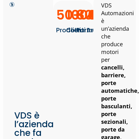
VDS
50+
10000
80
41
Automazioni
è
un’azienda
Prodotti
Clienti
Partner
Anni
che
produce
motori
per
cancelli,
barriere,
porte
automatiche,
porte
basculanti,
VDS è
porte
sezionali,
l’azienda
porte da
che fa
garage,