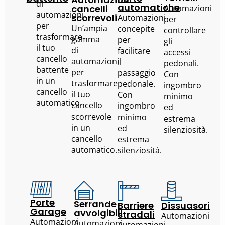
di
automatiche
cancelli
Automazioni
automazioni
scorrevoli
Automazioni
per
per
Un’ampia
concepite
controllare
trasformare
gamma
per
gli
il tuo
di
facilitare
accessi
cancello
automazioni
il
pedonali.
battente
per
passaggio
Con
in un
trasformare
pedonale.
ingombro
cancello
il tuo
Con
minimo
automatico.
cancello
ingombro
ed
scorrevole
minimo
estrema
in un
ed
silenziosità.
cancello
estrema
automatico.
silenziosità.
Porte
Serrande
Barriere
Dissuasori
Garage
avvolgibili
stradali
Automazioni
Automazioni
Automazioni
Automazioni