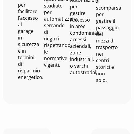
a
per
studiate
per
scomparsa
facilitare
per
gestire
per
l’accesso
automatizzare
l’accesso
gestire il
al
serrande
in aree
passaggio
garage
di
condominiali,
dei
in
negozi
accessi
mezzi di
sicurezza
rispettando
aziendali,
trasporto
e in
le
zone
nei
termini
normative
industriali,
centri
di
vigenti.
o varchi
storici e
risparmio
autostradali.
non
energetico.
solo.