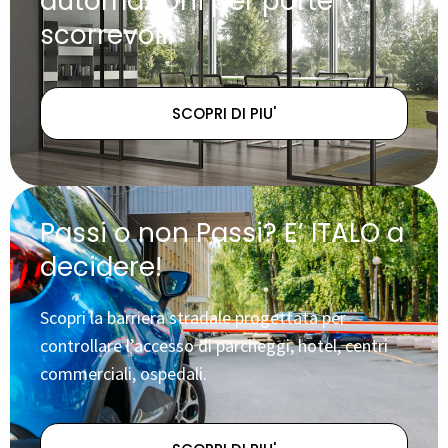
automazioni per porte
scorrevoli.
SCOPRI DI PIU'
Passi o non Passi? E’ ITALO a
decidere!
Scopri la barriera stradale progettata per
controllare l’accesso di parcheggi, hotel, centri
commerciali, ospedali.