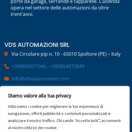
porte da garage, serrande e tapparelle. L’azienda
opera nel settore delle automazioni da oltre
trent’anni.
VDS AUTOMAZIONI SRL
Via Circolare pip n. 10 - 65010 Spoltore (PE) – Italy
+390854971946 - +390854973849
info@vdsautomation.com
Diamo valore alla tua privacy
SOCIAL
Utilizziamo i cookie per migliorare la tua esperienza di
navigazione, offrirti pubblicità o contenuti personalizzati e
analizzare il nostro traffico. Cliccando “Accetta tutti”, acconsenti
al nostro utilizzo dei cookie.
2025 © VDS Automazioni | P.IVA 02269220683 | All