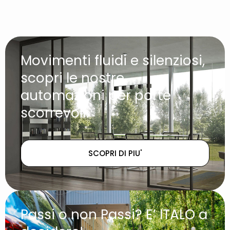
Movimenti fluidi e silenziosi,
scopri le nostre
automazioni per porte
scorrevoli.
SCOPRI DI PIU'
Passi o non Passi? E’ ITALO a