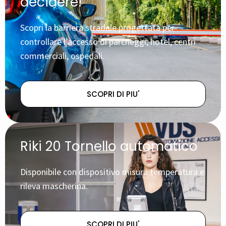
decidere!
Scopri la barriera stradale progettata per
controllare l’accesso di parcheggi, hotel, centri
commerciali, ospedali.
SCOPRI DI PIU'
Riki 20 Tornello automatico
Disponibile con dispositivo misura temperatura e
rileva mascherina.
SCOPRI DI PIU'