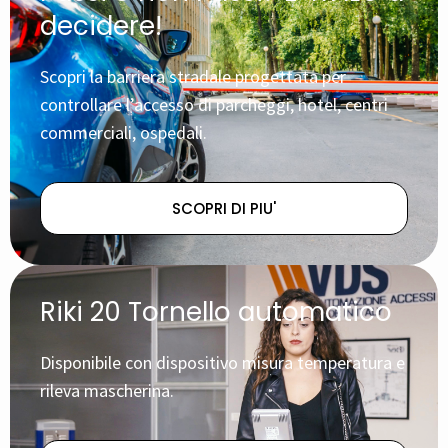
decidere!
Scopri la barriera stradale progettata per
controllare l’accesso di parcheggi, hotel, centri
commerciali, ospedali.
SCOPRI DI PIU'
Riki 20 Tornello automatico
Disponibile con dispositivo misura temperatura e
rileva mascherina.