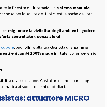
re la finestra o il lucernaio, un
sistema manuale
annoso per la salute dei tuoi clienti e anche dei loro
e per
migliorare la vivibilità degli ambienti
,
godere
d’aria controllato
e
senza sforzi.
e cupole
, puoi offrire alla tua clientela una
gamma
enti e ricambi 100% made in Italy
, per un
servizio
ti
.
sibilità di applicazione. Così al prossimo sopralluogo
automatica ai suoi problemi quotidiani.
asistas: attuatore MICRO