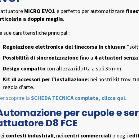
’attuatore
MICRO EVO1
è perfetto per automatizzare
fines
rticolata
a doppia maglia.
e sue caratteristiche principali:
Regolazione elettronica del finecorsa in chiusura
“soft
Possibilità di sincronizzazione
fino a
4 attuatori senza
Design compatto
con altezza ridotta a soli 35 mm.
Kit di accessori per l’installazione:
nei nostri kit trovi t
regola d’arte.
er scoprire la
SCHEDA TECNICA completa, clicca qui.
Automazione per cupole e ser
attuatore D8 FCE
ei
contesti industriali
, nei
centri commerciali
o negli
edif