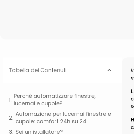
Tabella dei Contenuti
I
m
Perché automatizzare finestre,
o
lucernai e cupole?
s
Automazione per lucernai finestre e
H
cupole: comfort 24h su 24
c
Sei un istallatore?