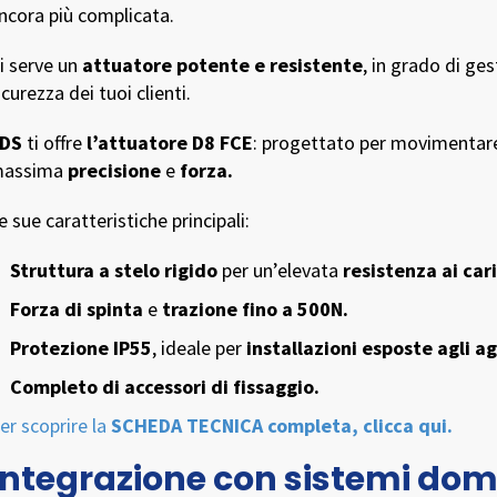
ncora più complicata.
i serve un
attuatore potente e resistente
, in grado di ge
icurezza dei tuoi clienti.
DS
ti offre
l’attuatore D8 FCE
: progettato per movimentar
assima
precisione
e
forza.
e sue caratteristiche principali:
Struttura a stelo rigido
per un’elevata
resistenza ai cari
Forza di spinta
e
trazione fino a 500N.
Protezione IP55
, ideale per
installazioni esposte agli a
Completo di accessori di fissaggio.
er scoprire la
SCHEDA TECNICA completa, clicca qui.
Integrazione con sistemi dom