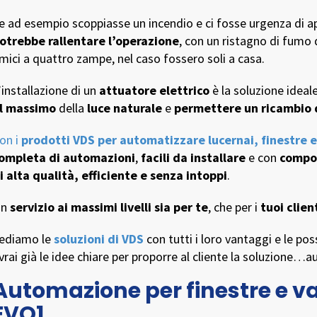
e ad esempio scoppiasse un incendio e ci fosse urgenza di apri
otrebbe rallentare l’operazione
, con un ristagno di fumo d
mici a quattro zampe, nel caso fossero soli a casa.
’installazione di un
attuatore elettrico
è la soluzione ideal
l massimo
della
luce naturale
e
permettere un ricambio 
on i
prodotti VDS per automatizzare lucernai, finestre 
ompleta di automazioni
,
facili da installare
e con
compon
i alta qualità, efficiente e senza intoppi
.
Un
servizio ai massimi livelli sia per te
, che per i
tuoi clien
ediamo le
soluzioni di VDS
con tutti i loro vantaggi e le pos
vrai già le idee chiare per proporre al cliente la soluzione…
Automazione per finestre e v
EVO1