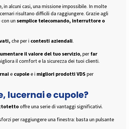
, in alcuni casi, una missione impossibile. In molte
ucernari risultano difficili da raggiungere. Grazie agli
e con un
semplice telecomando, interruttore o
ivati,
che per i
contesti aziendali
.
umentare il valore del tuo servizio
, per
far
gliora il comfort e la sicurezza dei tuoi clienti.
ernai
e
cupole
e i
migliori prodotti VDS
per
, lucernai e cupole?
ottotetto
offre una serie di vantaggi significativi.
 sforzi per raggiungere una finestra: basta un pulsante