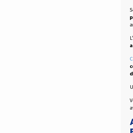
S
p
a
L
a
C
c
d
V
a