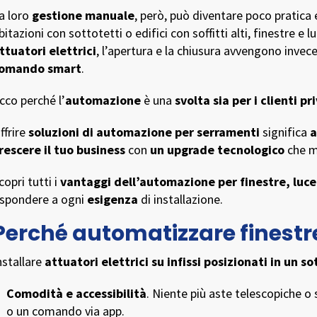
a loro
gestione manuale
, però, può diventare poco pratica e
bitazioni con sottotetti o edifici con soffitti alti, finestre e l
ttuatori elettrici
, l’apertura e la chiusura avvengono invec
omando smart
.
cco perché l’
automazione
è una
svolta sia per i clienti pr
ffrire
soluzioni di automazione per serramenti
significa
a
rescere il tuo business
con
un upgrade tecnologico
che mi
copri tutti i
vantaggi dell’automazione per finestre, luc
ispondere a ogni
esigenza
di installazione.
Perché automatizzare finestre
nstallare
attuatori elettrici su infissi posizionati in un s
Comodità e accessibilità
. Niente più aste telescopiche o
o un comando via app.