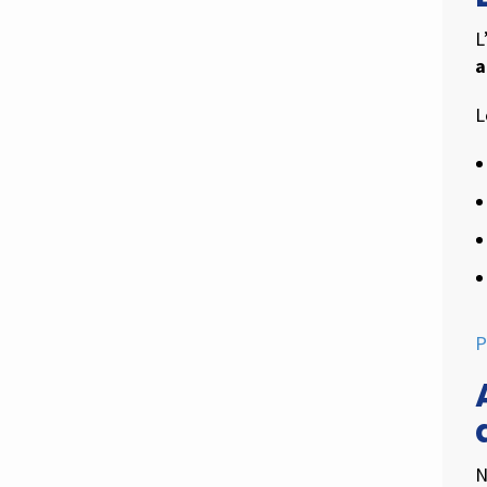
L
a
L
P
N