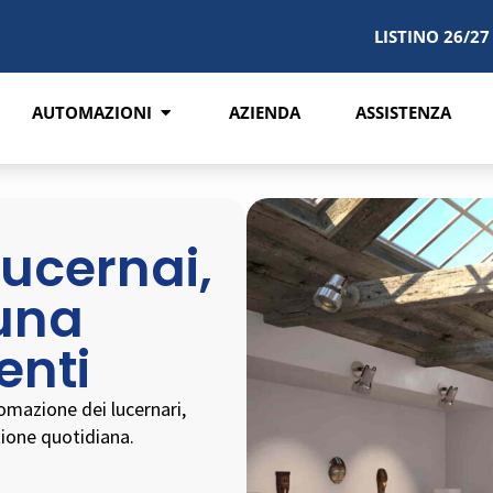
LISTINO 26/27
AUTOMAZIONI
AZIENDA
ASSISTENZA
lucernai,
 una
ienti
omazione dei lucernari,
tione quotidiana.