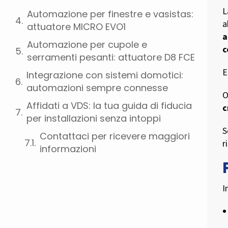
L
Automazione per finestre e vasistas:
a
attuatore MICRO EVO1
a
Automazione per cupole e
c
serramenti pesanti: attuatore D8 FCE
E
Integrazione con sistemi domotici:
automazioni sempre connesse
O
Affidati a VDS: la tua guida di fiducia
c
per installazioni senza intoppi
S
Contattaci per ricevere maggiori
r
informazioni
I