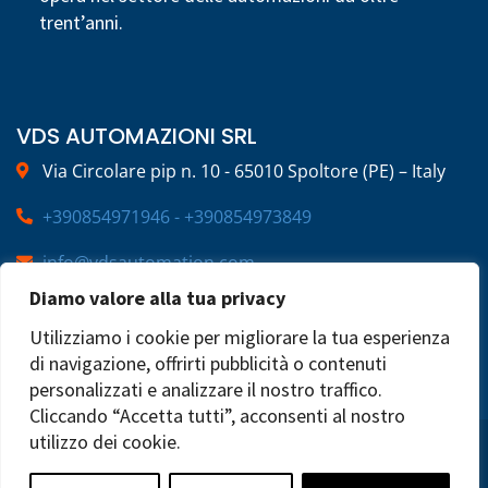
trent’anni.
VDS AUTOMAZIONI SRL
Via Circolare pip n. 10 - 65010 Spoltore (PE) – Italy
+390854971946 - +390854973849
info@vdsautomation.com
Diamo valore alla tua privacy
SOCIAL
Utilizziamo i cookie per migliorare la tua esperienza
di navigazione, offrirti pubblicità o contenuti
personalizzati e analizzare il nostro traffico.
Cliccando “Accetta tutti”, acconsenti al nostro
utilizzo dei cookie.
2025 © VDS Automazioni | P.IVA 02269220683 | All
Rights Reserved