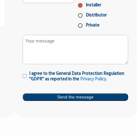
Installer
Distributor
Private
Your message
I agree to the General Data Protection Regulation
Privacy
"GDPR" as reported in the
Privacy Policy
.
Policy
(Nécessaire)
Send the message