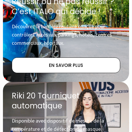
Réussir ou ne pas réussir ?
C’est ITALO qui décide !
Découvrez la barrière routière conçue pour
contrôler l’accès aux parkings, hôtels, centres
commerciaux, hôpitaux.
EN SAVOIR PLUS
Riki 20 Tourniquet
automatique
Disponible avec dispositif de mesure de la
température et de détection de masque.