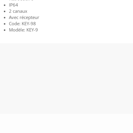
IP64
2 canaux
Avec récepteur
Code: KEY-98
Modèle: KEY-9