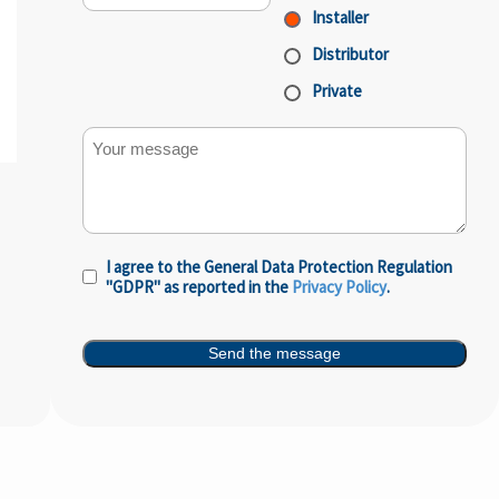
Installer
Distributor
Private
Your message
I agree to the General Data Protection Regulation
Privacy
"GDPR" as reported in the
Privacy Policy
.
Policy
(Nécessaire)
Send the message